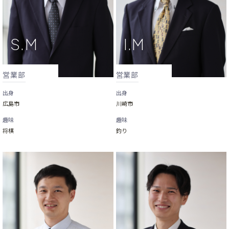
営業部
営業部
出身
出身
広島市
川崎市
趣味
趣味
将棋
釣り