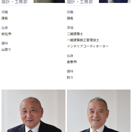
設計・工務部
設計・工務部
役職
役職
課長
課長
出身
資格
総社市
二級建築士
一級建築施工管理技士
趣味
インテリアコーディネーター
山登り
出身
倉敷市
趣味
釣り