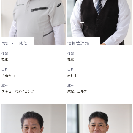
設計・工務部
情報管理部
役職
役職
理事
理事
出身
出身
さぬき市
総社市
趣味
趣味
スキューバダイビング
麻雀、ゴルフ