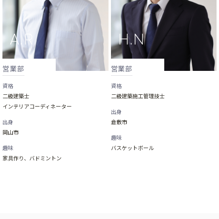
営業部
営業部
資格
資格
二級建築士
二級建築施工管理技士
インテリアコーディネーター
出身
出身
倉敷市
岡山市
趣味
趣味
バスケットボール
家具作り、バドミントン