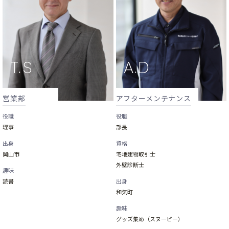
営業部
アフターメンテナンス
役職
役職
理事
部長
出身
資格
岡山市
宅地建物取引士
外壁診断士
趣味
読書
出身
和気町
趣味
グッズ集め（スヌーピー）