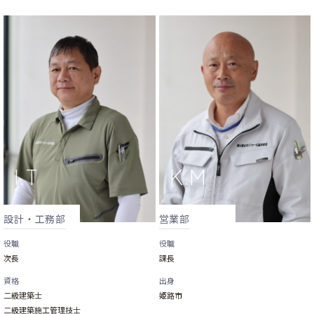
設計・工務部
営業部
役職
役職
次長
課長
資格
出身
二級建築士
姫路市
二級建築施工管理技士