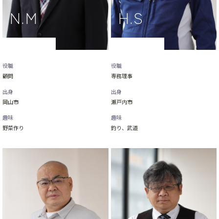
役職
役職
顧問
専務理事
出身
出身
岡山市
瀬戸内市
趣味
趣味
野菜作り
釣り、武道